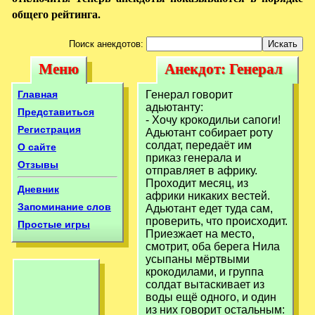
общего рейтинга.
Поиск анекдотов:
Меню
Анекдот: Генерал
Меню
Анекдот: Генерал
говорит
говорит
Главная
Генерал говорит
адьютанту:- Хочу
адьютанту:
адьютанту:- Хочу
Представиться
- Хочу крокодильи сапоги!
крокодильи
Регистрация
Адьютант собирает роту
крокодильи
солдат, передаёт им
О сайте
сапоги!Адьютант
сапоги!Адьютант
приказ генерала и
Отзывы
отправляет в африку.
Проходит месяц, из
Дневник
африки никаких вестей.
Запоминание слов
Адьютант едет туда сам,
проверить, что происходит.
Простые игры
Приезжает на место,
смотрит, оба берега Нила
усыпаны мёртвыми
крокодилами, и группа
солдат вытаскивает из
воды ещё одного, и один
из них говорит остальным: