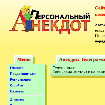
Сай
посе
Автом
основ
Но ис
поряд
Меню
Анекдот: Телеграмма
Меню
Анекдот: Телеграмм
Главная
Телеграмма:
Рабинович не стоит и не лежи
Представиться
Регистрация
О сайте
Отзывы
Дневник