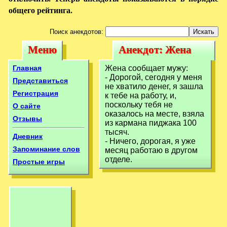
общего рейтинга.
Поиск анекдотов:
Меню
Анекдот: Жена
Меню
Анекдот: Жена
сообщает мужу:-
сообщает мужу:-
Главная
Жена сообщает мужу:
Дорогой, сегодня у
- Дорогой, сегодня у меня
Дорогой, сегодня
Представиться
не хватило денег, я зашла
Регистрация
к тебе на работу, и,
у
поскольку тебя не
О сайте
оказалось на месте, взяла
Отзывы
из кармана пиджака 100
тысяч.
Дневник
- Ничего, дорогая, я уже
Запоминание слов
месяц работаю в другом
отделе.
Простые игры