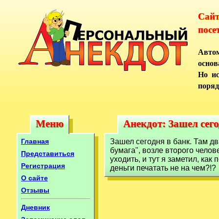
Сай
посе
Автом
основ
Но ис
поряд
Меню
Анекдот: Зашел сего
Меню
Анекдот: Зашел сег
Главная
Зашел сегодня в банк. Там д
бумага", возле второго челов
Представиться
уходить, и тут я заметил, ка
Регистрация
деньги печатать не на чем?!?
О сайте
Отзывы
Дневник