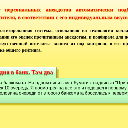
т персональных анекдотов автоматически под
тителя, в соответствии с его индивидуальным вкусо
атизированная система, основанная на технологии колла
ании его оценок прочитанным анекдотам, и подбирала для 
кусственный интеллект вышел из под контроля, и его п
ке общего рейтинга.
дня в банк. Там два
одня в банк. Там два
ва банкомата. На одном висит лист бумаги с надписью "При
ек 10 очередь. Я посмотрел на все это и подошел к первому 
к половина очереди от второго банкомата бросилась к первому