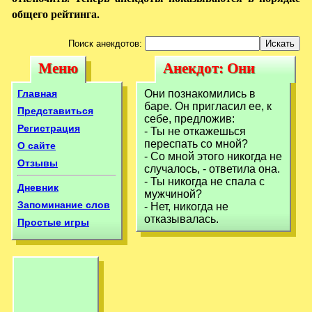
общего рейтинга.
Поиск анекдотов:
Меню
Анекдот: Они
Меню
Анекдот: Они
познакомились в
познакомились в
Главная
Они познакомились в
баре. Он
баре. Он пригласил ее, к
баре. Он
Представиться
себе, предложив:
пригласил
Регистрация
- Ты не откажешься
пригласил
переспать со мной?
О сайте
- Со мной этого никогда не
Отзывы
случалось, - ответила она.
- Ты никогда не спала с
Дневник
мужчиной?
Запоминание слов
- Нет, никогда не
отказывалась.
Простые игры