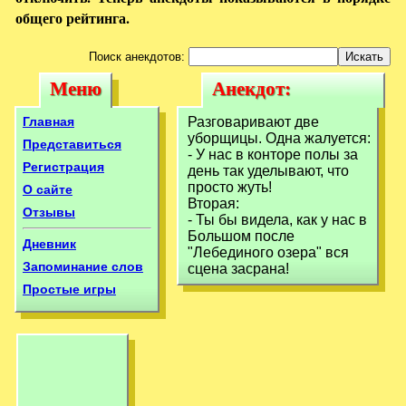
общего рейтинга.
Поиск анекдотов:
Меню
Анекдот:
Меню
Анекдот:
Разговаривают
Разговаривают
Главная
Разговаривают две
две уборщицы.
уборщицы. Одна жалуется:
две уборщицы.
Представиться
- У нас в конторе полы за
Одна жалуется:- У
Регистрация
день так уделывают, что
Одна жалуется:-
просто жуть!
О сайте
У
Вторая:
Отзывы
- Ты бы видела, как у нас в
Большом после
Дневник
"Лебединого озера" вся
Запоминание слов
сцена засрана!
Простые игры