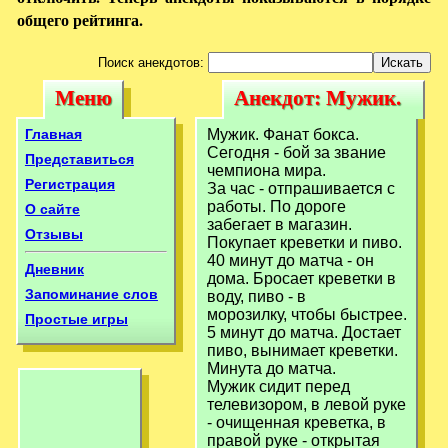
общего рейтинга.
Поиск анекдотов:
Меню
Анекдот: Мужик.
Меню
Анекдот: Мужик.
Фанат бокса.
Фанат бокса.
Главная
Мужик. Фанат бокса.
Сегодня - бой
Сегодня - бой за звание
Сегодня - бой
Представиться
чемпиона мира.
Регистрация
За час - отпрашивается с
работы. По дороге
О сайте
забегает в магазин.
Отзывы
Покупает креветки и пиво.
40 минут до матча - он
Дневник
дома. Бросает креветки в
Запоминание слов
воду, пиво - в
морозилку, чтобы быстрее.
Простые игры
5 минут до матча. Достает
пиво, вынимает креветки.
Минута до матча.
Мужик сидит перед
телевизором, в левой руке
- очищенная креветка, в
правой руке - открытая