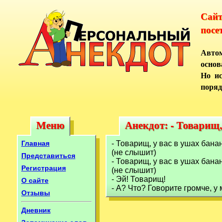
Сай
посе
Автом
основ
Но ис
поряд
Меню
Анекдот: - Товарищ,
Меню
Анекдот: - Товарищ
Главная
- Товарищ, у вас в ушах бана
(не слышит)
Представиться
- Товарищ, у вас в ушах бана
Регистрация
(не слышит)
- Эй! Товарищ!
О сайте
- А? Что? Говорите громче, у
Отзывы
Дневник