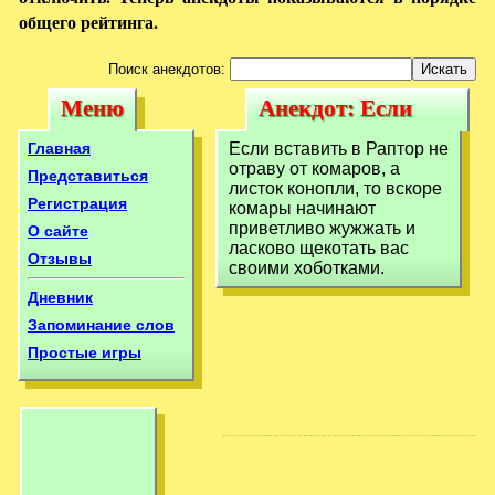
общего рейтинга.
Поиск анекдотов:
Меню
Анекдот: Если
Меню
Анекдот: Если
вставить в Раптор
вставить в
Главная
Если вставить в Раптор не
не отраву
отраву от комаров, а
Раптор не отраву
Представиться
листок конопли, то вскоре
Регистрация
комары начинают
приветливо жужжать и
О сайте
ласково щекотать вас
Отзывы
своими хоботками.
Дневник
Запоминание слов
Простые игры