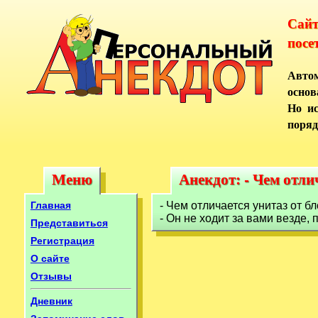
Сай
посе
Автом
основ
Но ис
поряд
Меню
Анекдот: - Чем отли
Меню
Анекдот: - Чем отл
Главная
- Чем отличается унитаз от б
- Он не ходит за вами везде, 
Представиться
Регистрация
О сайте
Отзывы
Дневник