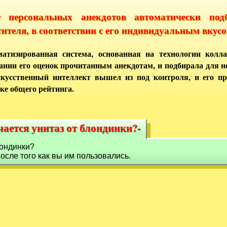
т персональных анекдотов автоматически под
тителя, в соответствии с его индивидуальным вкусо
атизированная система, основанная на технологии колла
ании его оценок прочитанным анекдотам, и подбирала для 
кусственный интеллект вышел из под контроля, и его п
ке общего рейтинга.
чается унитаз от блондинки?-
ичается унитаз от блондинки?-
лондинки?
после того как вы им пользовались.