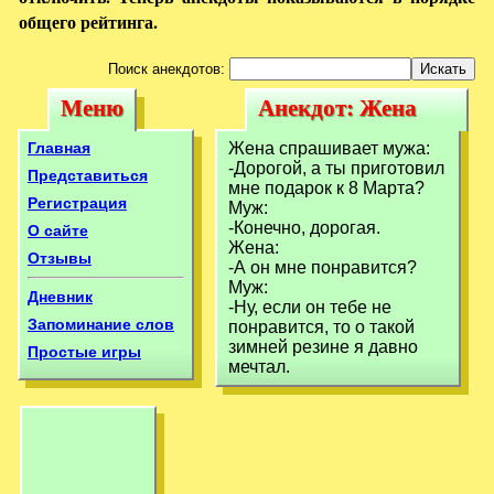
общего рейтинга.
Поиск анекдотов:
Меню
Анекдот: Жена
Меню
Анекдот: Жена
спрашивает мужа:
спрашивает
Главная
Жена спрашивает мужа:
-Дорогой, а ты
-Дорогой, а ты приготовил
мужа: -Дорогой, а
Представиться
мне подарок к 8 Марта?
Регистрация
Муж:
ты
-Конечно, дорогая.
О сайте
Жена:
Отзывы
-А он мне понравится?
Муж:
Дневник
-Ну, если он тебе не
Запоминание слов
понравится, то о такой
зимней резине я давно
Простые игры
мечтал.