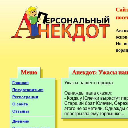
Сай
посе
Автом
основ
Но ис
поряд
Меню
Анекдот: Ужасы наш
Меню
Анекдот: Ужасы на
Главная
Ужасы нашего городка.
Представиться
Однажды папа сказал:
Регистрация
- Когда у Юлечки вырастут пе
Старший брат Юлечки, Сережа,
О сайте
этого не заметили. Однажды о
Отзывы
перегрызла ему горлышко...
Дневник