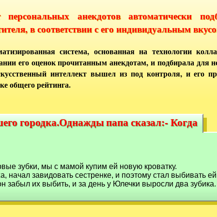
т персональных анекдотов автоматически под
тителя, в соответствии с его индивидуальным вкусо
атизированная система, основанная на технологии колла
ании его оценок прочитанным анекдотам, и подбирала для 
кусственный интеллект вышел из под контроля, и его п
ке общего рейтинга.
его городка.Однажды папа сказал:- Когда
шего городка.Однажды папа сказал:- Когда
рвые зубки, мы с мамой купим ей новую кроватку.
 начал завидовать сестренке, и поэтому стал выбивать ей 
н забыл их выбить, и за день у Юлечки выросли два зубика