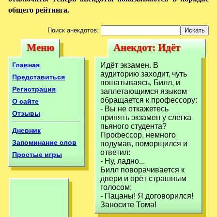
общего рейтинга.
Поиск анекдотов:
Меню
Анекдот: Идёт
Меню
Анекдот: Идёт
экзамен. В
экзамен. В
Главная
Идёт экзамен. В
аудиторию
аудиторию заходит, чуть
аудиторию
Представиться
пошатываясь, Билл, и
заходит, чуть
Регистрация
заплетающимся языком
заходит, чуть
обращается к профессору:
О сайте
- Вы не откажетесь
Отзывы
принять экзамен у слегка
пьяного студента?
Дневник
Профессор, немного
Запоминание слов
подумав, поморщился и
ответил:
Простые игры
- Ну, ладно...
Билл поворачивается к
двери и орёт страшным
голосом:
- Пацаны! Я договорился!
Заносите Тома!