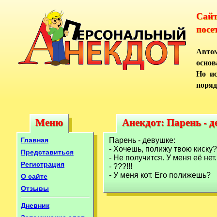
Сай
посе
Автом
основ
Но ис
поряд
Меню
Анекдот: Парень - 
Меню
Анекдот: Парень - 
Главная
Парень - девушке:
- Хочешь, полижу твою киску?
Представиться
- Не получится. У меня её нет.
Регистрация
- ???!!!
- У меня кот. Его полижешь?
О сайте
Отзывы
Дневник