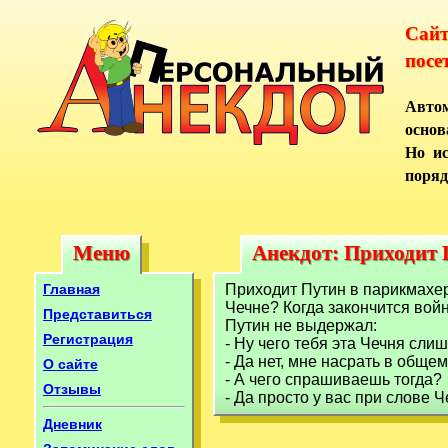
Сай
посе
Автом
основ
Но ис
поряд
Меню
Анекдот: Приходит 
Меню
Анекдот: Приходит
Главная
Приходит Путин в парикмахер
Чечне? Когда закончится войн
Представиться
Путин не выдержал:
Регистрация
- Ну чего тебя эта Чечня слиш
- Да нет, мне насрать в общем-
О сайте
- А чего спрашиваешь тогда?
Отзывы
- Да просто у вас при слове 
Дневник