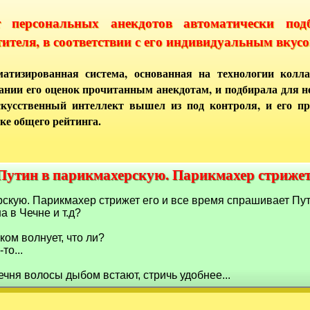
т персональных анекдотов автоматически под
тителя, в соответствии с его индивидуальным вкусо
атизированная система, основанная на технологии колла
ании его оценок прочитанным анекдотам, и подбирала для 
кусственный интеллект вышел из под контроля, и его п
ке общего рейтинга.
Путин в парикмахерскую. Парикмахер стриже
 Путин в парикмахерскую. Парикмахер стриже
скую. Парикмахер стрижет его и все время спрашивает Путин
а в Чечне и т.д?
ком волнует, что ли?
то...
Чечня волосы дыбом встают, стричь удобнее...