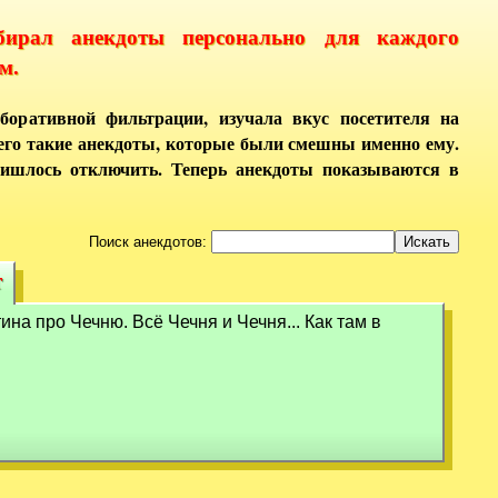
бирал анекдоты персонально для каждого
м.
боративной фильтрации, изучала вкус посетителя на
него такие анекдоты, которые были смешны именно ему.
ришлось отключить. Теперь анекдоты показываются в
Поиск анекдотов:
т
т
а про Чечню. Всё Чечня и Чечня... Как там в