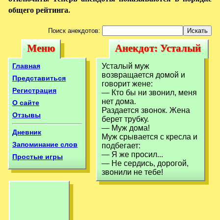
общего рейтинга.
Поиск анекдотов:
Меню
Анекдот: Усталый
Меню
Анекдот:
муж возвращается
Усталый муж
Главная
Усталый муж
домой и говорит
возвращается домой и
возвращается
Представиться
говорит жене:
Регистрация
— Кто бы ни звонил, меня
домой и говорит
нет дома.
О сайте
Раздается звонок. Жена
Отзывы
берет трубку.
— Муж дома!
Дневник
Муж срывается с кресла и
Запоминание слов
подбегает:
— Я же просил...
Простые игры
— Не сердись, дорогой,
звонили не тебе!