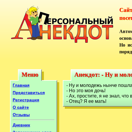
Сай
посе
Автом
основ
Но ис
поряд
Меню
Анекдот: - Ну и мо
Меню
Анекдот: - Ну и мо
Главная
- Ну и молодежь нынче пошла!
- Но это моя дочь!
Представиться
- Ах, простите, я не знал, что 
Регистрация
- Отец? Я ее мать!
О сайте
Отзывы
Дневник