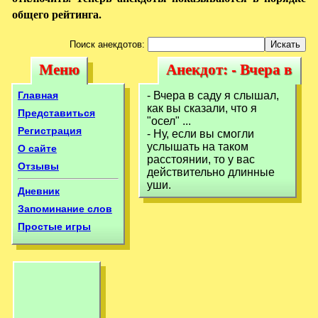
общего рейтинга.
Поиск анекдотов:
Меню
Анекдот: - Вчера в
Меню
Анекдот: - Вчера
саду я слышал,
в саду я слышал,
Главная
- Вчера в саду я слышал,
как вы сказали, что я
Представиться
"осел" ...
Регистрация
- Ну, если вы смогли
услышать на таком
О сайте
расстоянии, то у вас
Отзывы
действительно длинные
уши.
Дневник
Запоминание слов
Простые игры