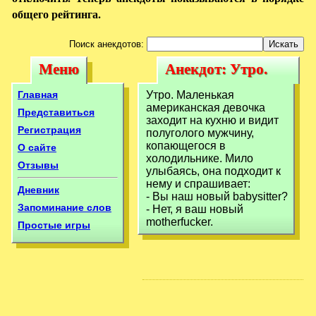
общего рейтинга.
Поиск анекдотов:
Меню
Анекдот: Утро.
Меню
Анекдот: Утро.
Маленькая
Маленькая
Главная
Утро. Маленькая
американская
американская девочка
американская
Представиться
заходит на кухню и видит
девочка заходит
Регистрация
полуголого мужчину,
девочка заходит
копающегося в
О сайте
на
на
холодильнике. Мило
Отзывы
улыбаясь, она подходит к
нему и спрашивает:
Дневник
- Вы наш новый babуsitter?
Запоминание слов
- Нет, я ваш новый
motherfucker.
Простые игры