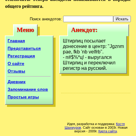
общего рейтинга.
Поиск анекдотов:
Меню
Анекдот:
Меню
Анекдот:
Штирлиц
Штирлиц
Главная
Штирлиц посылает
посылает
донесение в центр: "Jgznm
посылает
Представиться
рae, fkb 'nb velfrb".
донесение в центр:
Регистрация
- п#$%*ц! - выругался
донесение в
Штирлиц и переключил
О сайте
Jgznm
центр: Jgznm
регистр на русский.
Отзывы
Дневник
Запоминание слов
Простые игры
Идея, разработка и поддержка:
Костя
Шахмуров
. Сайт основан в 2003г. Новая
версия - 2009г.
Карта сайта
.