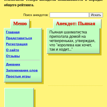
общего рейтинга.
Поиск анекдотов:
Меню
Анекдот: Пьяная
Меню
Анекдот: Пьяная
шахматистка
шахматистка
Главная
Пьяная шахматистка
приползла домой
приползла домой на
приползла домой
Представиться
четвереньках, утверждая,
на четвереньках,
Регистрация
что "королева как хочет,
на четвереньках,
так и ходит..."
О сайте
Отзывы
Дневник
Запоминание слов
Простые игры