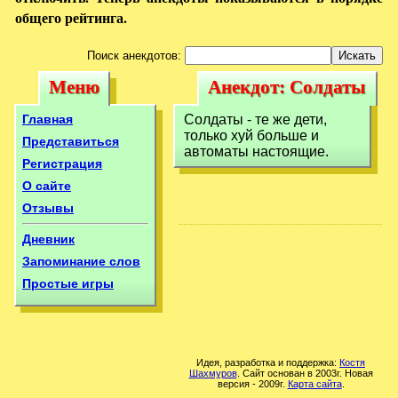
общего рейтинга.
Поиск анекдотов:
Меню
Анекдот: Солдаты
Меню
Анекдот:
- те же дети,
Солдаты - те же
Главная
Солдаты - те же дети,
только
только хуй больше и
дети, только
Представиться
автоматы настоящие.
Регистрация
О сайте
Отзывы
Дневник
Запоминание слов
Простые игры
Идея, разработка и поддержка:
Костя
Шахмуров
. Сайт основан в 2003г. Новая
версия - 2009г.
Карта сайта
.