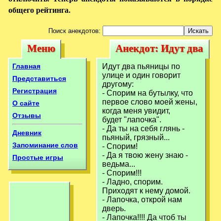
общего рейтинга.
Поиск анекдотов:
Меню
Анекдот: Идут два
Меню
Анекдот: Идут
пьяницы по улице
два пьяницы по
Главная
Идут два пьяницы по
и
улице и один говорит
улице и
Представиться
другому:
Регистрация
- Спорим на бутылку, что
первое слово моей жены,
О сайте
когда меня увидит,
Отзывы
будет "лапочка".
- Да ты на себя глянь -
Дневник
пьяный, грязный...
Запоминание слов
- Спорим!
- Да я твою жену знаю -
Простые игры
ведьма...
- Спорим!!!
- Ладно, спорим.
Приходят к нему домой.
- Лапочка, открой нам
дверь.
- Лапочка!!!! Да чтоб ты