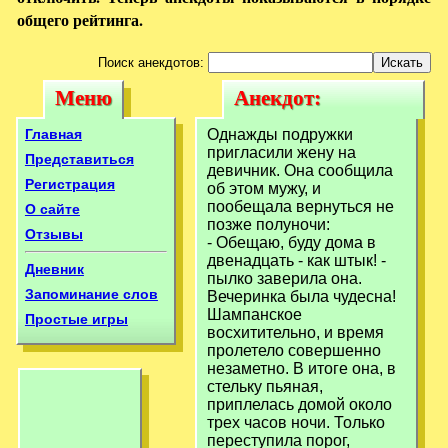
общего рейтинга.
Поиск анекдотов:
Меню
Анекдот:
Меню
Анекдот:
Однажды
Однажды
Главная
Однажды подружки
подружки
пригласили жену на
подружки
Представиться
девичник. Она сообщила
пригласили жену
Регистрация
об этом мужу, и
пригласили жену
пообещала вернуться не
О сайте
на девичник.
на девичник.
позже полуночи:
Отзывы
- Обещаю, буду дома в
двенадцать - как штык! -
Дневник
пылко заверила она.
Запоминание слов
Вечеринка была чудесна!
Шампанское
Простые игры
восхитительно, и время
пролетело совершенно
незаметно. В итоге она, в
стельку пьяная,
приплелась домой около
трех часов ночи. Только
переступила порог,