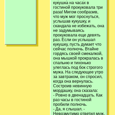
кукушка на часах в
гостиной прокуковала три
раза! Мигом сообразив,
что муж мог проснуться,
услышав кукушку, и
скандала не избежать, она
не задумываясь
прокуковала еще девять
раз. Если он услышал
кукушку, пусть думает что
сейчас полночь. Втайне
гордясь своей смекалкой,
она мышкой прокралась в
спальню и тихонько
улеглась под бок строгого
мужа. На следующее утро
за завтраком, он спросил,
когда она вернулась.
Состроив невинную
мордашку, она сказала:
- Ровно в двенадцать. Как
раз часы в гостиной
пробили полночь.
- Да, я слышал. -
Невозмутимо ответил муж.