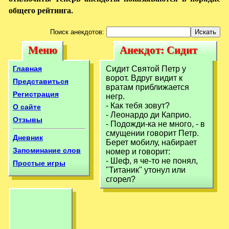
общего рейтинга.
Поиск анекдотов:
Меню
Анекдот: Сидит
Меню
Анекдот: Сидит
Святой Петр у
Святой Петр у
Главная
Сидит Святой Петр у
ворот. Вдруг
ворот. Вдруг видит к
ворот. Вдруг
Представиться
вратам приближается
Регистрация
негр.
- Как тебя зовут?
О сайте
- Леонардо ди Каприо.
Отзывы
- Подожди-ка не много, - в
смущении говорит Петр.
Дневник
Берет мобилу, набирает
Запоминание слов
номер и говорит:
- Шеф, я че-то не понял,
Простые игры
"Титаник" утонул или
сгорел?