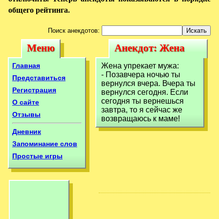
общего рейтинга.
Поиск анекдотов:
Меню
Анекдот: Жена
Меню
Анекдот: Жена
упрекает мужа:-
упрекает мужа:-
Главная
Жена упрекает мужа:
Позавчера ночью
- Позавчера ночью ты
Позавчера ночью
Представиться
вернулся вчера. Вчера ты
ты
Регистрация
вернулся сегодня. Если
ты
сегодня ты вернешься
О сайте
завтра, то я сейчас же
Отзывы
возвращаюсь к маме!
Дневник
Запоминание слов
Простые игры