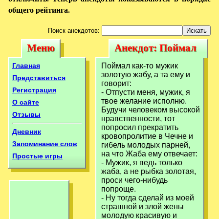
общего рейтинга.
Поиск анекдотов:
Меню
Анекдот: Поймал
Меню
Анекдот: Поймал
как-то мужик
как-то мужик
Главная
Поймал как-то мужик
золотую жабу, а
золотую жабу, а та ему и
золотую жабу, а
Представиться
говорит:
Регистрация
- Отпусти меня, мужик, я
твое желание исполню.
О сайте
Будучи человеком высокой
Отзывы
нравственности, тот
попросил прекратить
Дневник
кровопролитие в Чечне и
Запоминание слов
гибель молодых парней,
на что Жаба ему отвечает:
Простые игры
- Мужик, я ведь только
жаба, а не рыбка золотая,
проси чего-нибудь
попроще.
- Ну тогда сделай из моей
страшной и злой жены
молодую красивую и