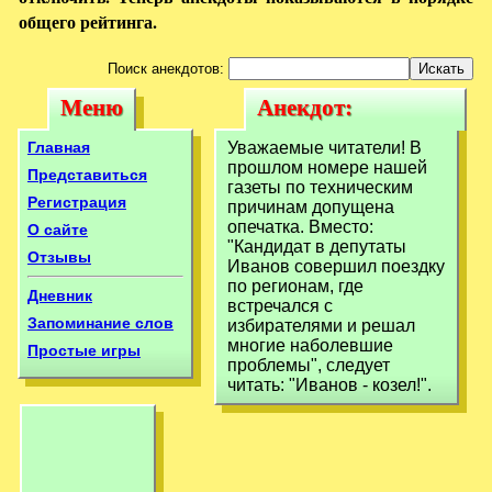
общего рейтинга.
Поиск анекдотов:
Меню
Анекдот:
Меню
Анекдот:
Уважаемые
Уважаемые
Главная
Уважаемые читатели! В
читатели! В
прошлом номере нашей
читатели! В
Представиться
газеты по техническим
прошлом номере
Регистрация
причинам допущена
прошлом номере
опечатка. Вместо:
О сайте
нашей
нашей
"Кандидат в депутаты
Отзывы
Иванов совершил поездку
по регионам, где
Дневник
встречался с
Запоминание слов
избирателями и решал
многие наболевшие
Простые игры
проблемы", следует
читать: "Иванов - козел!".