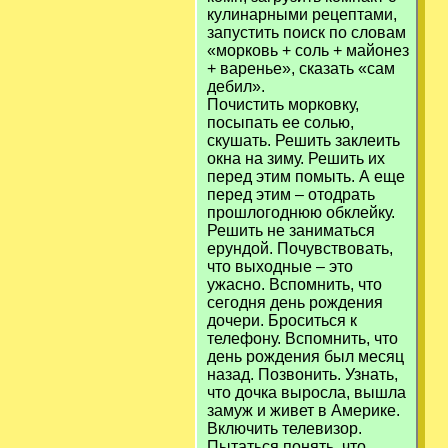
кулинарными рецептами,
запустить поиск по словам
«морковь + соль + майонез
+ варенье», сказать «сам
дебил».
Почистить морковку,
посыпать ее солью,
скушать. Решить заклеить
окна на зиму. Решить их
перед этим помыть. А еще
перед этим – отодрать
прошлогоднюю обклейку.
Решить не заниматься
ерундой. Почувствовать,
что выходные – это
ужасно. Вспомнить, что
сегодня день рождения
дочери. Броситься к
телефону. Вспомнить, что
день рождения был месяц
назад. Позвонить. Узнать,
что дочка выросла, вышла
замуж и живет в Америке.
Включить телевизор.
Пытаться понять, что