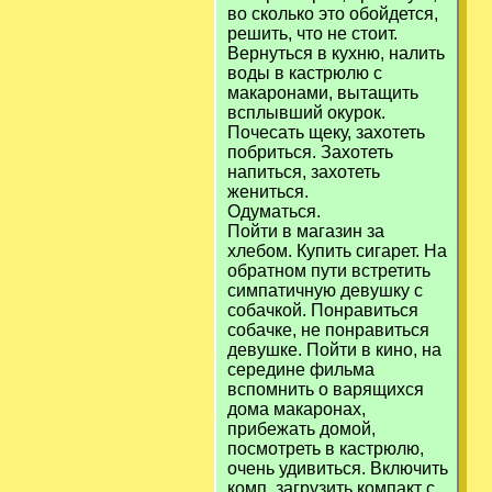
во сколько это обойдется,
решить, что не стоит.
Вернуться в кухню, налить
воды в кастрюлю с
макаронами, вытащить
всплывший окурок.
Почесать щеку, захотеть
побриться. Захотеть
напиться, захотеть
жениться.
Одуматься.
Пойти в магазин за
хлебом. Купить сигарет. На
обратном пути встретить
симпатичную девушку с
собачкой. Понравиться
собачке, не понравиться
девушке. Пойти в кино, на
середине фильма
вспомнить о варящихся
дома макаронах,
прибежать домой,
посмотреть в кастрюлю,
очень удивиться. Включить
комп, загрузить компакт с