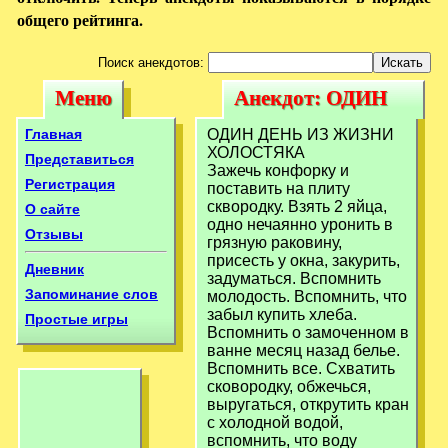
общего рейтинга.
Поиск анекдотов:
Меню
Анекдот: ОДИН
Меню
Анекдот: ОДИН
ДЕНЬ ИЗ ЖИЗНИ
ДЕНЬ ИЗ
Главная
ОДИН ДЕНЬ ИЗ ЖИЗНИ
ХОЛОСТЯКА
ХОЛОСТЯКА
ЖИЗНИ
Представиться
Зажечь конфорку и
Зажечь
Регистрация
поставить на плиту
ХОЛОСТЯКА
сквородку. Взять 2 яйца,
О сайте
Зажечь
одно нечаянно уронить в
Отзывы
грязную раковину,
присесть у окна, закурить,
Дневник
задуматься. Вспомнить
Запоминание слов
молодость. Вспомнить, что
забыл купить хлеба.
Простые игры
Вспомнить о замоченном в
ванне месяц назад белье.
Вспомнить все. Схватить
сковородку, обжечься,
выругаться, открутить кран
с холодной водой,
вспомнить, что воду