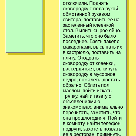
отключили. Поднять
сковородку с пола рукой,
обмотанной рукавом
свитера, поставить ее на
застеленный клеенкой
стол. Выпить сырое яйцо.
Заметить, что оно было
последнее. Взять пакет с
макаронами, высыпать их
в кастрюлю, поставить на
плиту. Отодрать
сковородку от клеенки,
рассердиться, выкинуть
сковородку в мусорное
ведро, пожалеть, достать
обратно. Облить пол
маслом, пойти искать
тряпку, найти газету с
объявлениями о
знакомствах, внимательно
перечитать, заметить, что
она прошлогодняя. Пойти
в комнату, найти телефон
подруги, захотеть позвать
ее в ресторан, прикинуть,