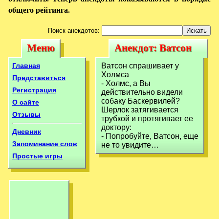
общего рейтинга.
Поиск анекдотов:
Меню
Анекдот: Ватсон
Меню
Анекдот: Ватсон
спрашивает у
спрашивает у
Главная
Ватсон спрашивает у
Холмса - Холмс,
Холмса
Холмса - Холмс,
Представиться
- Холмс, а Вы
Регистрация
действительно видели
собаку Баскервилей?
О сайте
Шерлок затягивается
Отзывы
трубкой и протягивает ее
доктору:
Дневник
- Попробуйте, Ватсон, еще
Запоминание слов
не то увидите…
Простые игры