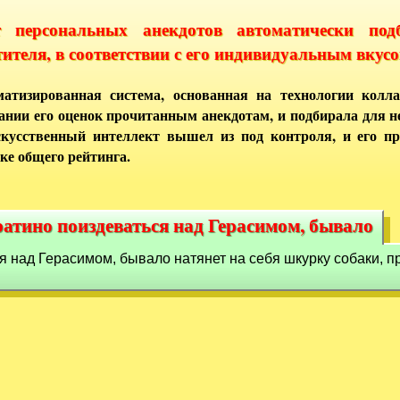
т персональных анекдотов автоматически под
тителя, в соответствии с его индивидуальным вкусо
атизированная система, основанная на технологии колла
ании его оценок прочитанным анекдотам, и подбирала для 
кусственный интеллект вышел из под контроля, и его п
ке общего рейтинга.
атино поиздеваться над Герасимом, бывало
ратино поиздеваться над Герасимом, бывало
над Герасимом, бывало натянет на себя шкурку собаки, проб