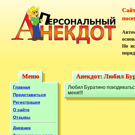
Сай
посе
Автом
основ
Но ис
поряд
Меню
Анекдот: Любил Бур
Меню
Анекдот: Любил Бу
Главная
Любил Буратино поиздеваться 
меня!!!
Представиться
Регистрация
О сайте
Отзывы
Дневник