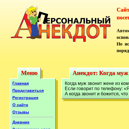
Сай
посе
Автом
основ
Но ис
поряд
Меню
Анекдот: Когда муж
Меню
Анекдот: Когда муж
Главная
Когда муж звонит жене из ком
Если говорит по телефону: «Я 
Представиться
А когда звонит и божится, чт
Регистрация
О сайте
Отзывы
Дневник