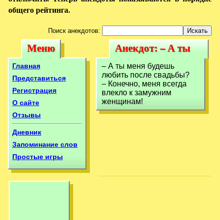
общего рейтинга.
Поиск анекдотов:
Меню
Анекдот: – А ты
Меню
Анекдот: – А ты
меня будешь
меня будешь
Главная
– А ты меня будешь
любить
любить после свадьбы?
любить
Представиться
– Конечно, меня всегда
Регистрация
влекло к замужним
женщинам!
О сайте
Отзывы
Дневник
Запоминание слов
Простые игры