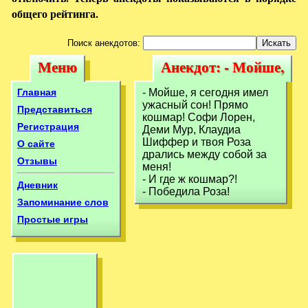
общего рейтинга.
Поиск анекдотов:
Меню
Анекдот: - Мойше,
Меню
Анекдот: -
я сегодня имел
Мойше, я сегодня
Главная
- Мойше, я сегодня имел
ужасный
ужасный сон! Прямо
имел ужасный
Представиться
кошмар! Софи Лорен,
Регистрация
Деми Мур, Клаудиа
Шиффер и твоя Роза
О сайте
дрались между собой за
Отзывы
меня!
- И где ж кошмар?!
Дневник
- Победила Роза!
Запоминание слов
Простые игры