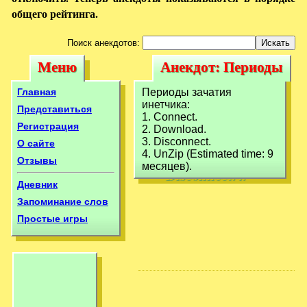
общего рейтинга.
Поиск анекдотов:
Меню
Анекдот: Периоды
Меню
Анекдот:
зачатия
Периоды зачатия
Главная
Периоды зачатия
инетчика:1.
инетчика:
инетчика:1.
Представиться
1. Connect.
Connect.2.
Регистрация
2. Download.
Connect.2.
3. Disconnect.
О сайте
Download.3.
Download.3.
4. UnZip (Estimated time: 9
Отзывы
Disconnect.4.
месяцев).
Disconnect.4.
Дневник
Запоминание слов
Простые игры