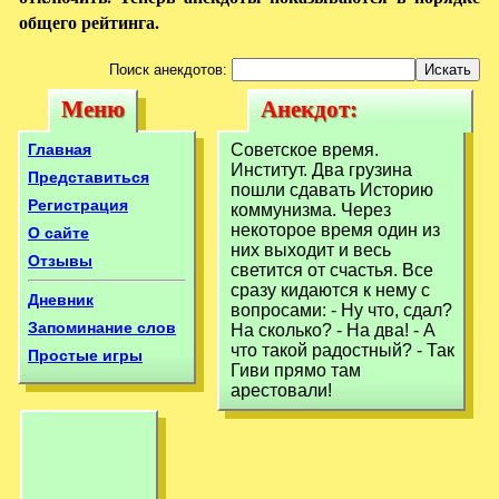
общего рейтинга.
Поиск анекдотов:
Меню
Анекдот:
Меню
Анекдот:
Советское время.
Советское время.
Главная
Советское время.
Институт. Два
Институт. Два грузина
Институт. Два
Представиться
пошли сдавать Историю
грузина пошли
Регистрация
коммунизма. Через
грузина пошли
некоторое время один из
О сайте
них выходит и весь
Отзывы
светится от счастья. Все
сразу кидаются к нему с
Дневник
вопросами: - Ну что, сдал?
Запоминание слов
На сколько? - На два! - А
что такой радостный? - Так
Простые игры
Гиви прямо там
арестовали!