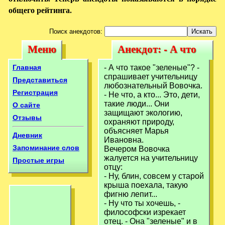
общего рейтинга.
Поиск анекдотов:
Меню
Анекдот: - А что
Меню
Анекдот: - А что
такое зеленые? -
такое зеленые? -
Главная
- А что такое "зеленые"? -
спрашивает учительницу
Представиться
любознательный Вовочка.
Регистрация
- Hе что, а кто... Это, дети,
такие люди... Они
О сайте
защищают экологию,
Отзывы
охраняют природу,
объясняет Марья
Дневник
Ивановна.
Запоминание слов
Вечером Вовочка
жалуется на учительницу
Простые игры
отцу:
- Hу, блин, совсем у старoй
крыша поехала, такую
фигню лепит...
- Hу что ты хочешь, -
философски изрекает
отец. - Она "зеленые" и в