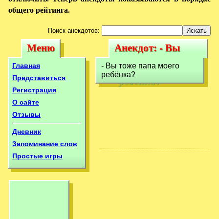
общего рейтинга.
Поиск анекдотов:
Меню
Анекдот: - Вы
Меню
Анекдот: - Вы
тоже папа моего
тоже папа моего
Главная
- Вы тоже папа моего
ребёнка?
ребёнка?
ребёнка?
Представиться
Регистрация
О сайте
Отзывы
Дневник
Запоминание слов
Простые игры