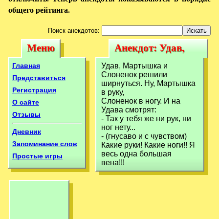
общего рейтинга.
Поиск анекдотов:
Меню
Анекдот: Удав,
Меню
Анекдот: Удав,
Мартышка и
Мартышка и
Главная
Удав, Мартышка и
Слоненок решили
Слоненок решили
Слоненок
Представиться
ширнуться. Ну, Мартышка
ширнуться.
Регистрация
в руку,
решили
Слоненок в ногу. И на
О сайте
ширнуться.
Удава смотрят:
Отзывы
- Так у тебя же ни рук, ни
ног нету...
Дневник
- (гнусаво и с чувством)
Запоминание слов
Какие руки! Какие ноги!! Я
весь одна большая
Простые игры
вена!!!