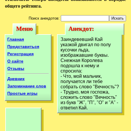
общего рейтинга.
Поиск анекдотов:
Меню
Анекдот:
Меню
Анекдот:
Заиндевевший
Заиндевевший
Главная
Заиндевевший Кай
Кай указкой
указкой двигал по полу
Кай указкой
Представиться
кусочки льда,
двигал по полу
Регистрация
изображавшие буквы.
двигал по полу
Снежная Королева
О сайте
подошла к нему и
Отзывы
спросила:
- Что, мой мальчик,
Дневник
получается ли тебе
Запоминание слов
собрать слово "Вечность"?
- Трудно, моя госпожа,
Простые игры
сложить слово "Вечность"
из букв "Ж", "П", "О" и "А" -
ответил Кай.