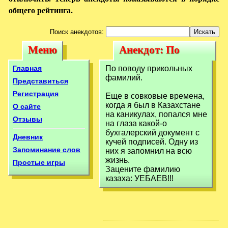
общего рейтинга.
Поиск анекдотов:
Меню
Анекдот: По
Меню
Анекдот: По
поводу
поводу
Главная
По поводу прикольных
прикольных
фамилий.
прикольных
Представиться
фамилий.Еще в
Регистрация
Еще в совковые времена,
фамилий.Еще в
когда я был в Казахстане
О сайте
совковые
совковые
на каникулах, попался мне
Отзывы
на глаза какой-о
бухгалерский документ с
Дневник
кучей подписей. Одну из
Запоминание слов
них я запомнил на всю
жизнь.
Простые игры
Зацените фамилию
казаха: УЕБАЕВ!!!