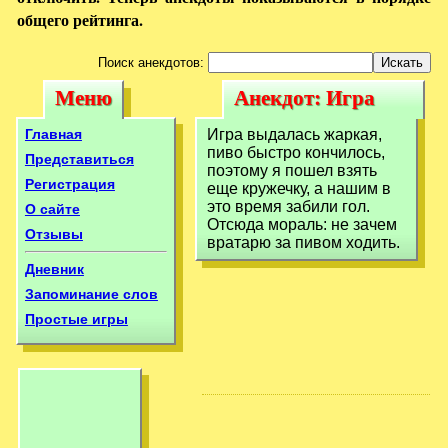
общего рейтинга.
Поиск анекдотов:
Меню
Анекдот: Игра
Меню
Анекдот: Игра
выдалась жаркая,
выдалась
Главная
Игра выдалась жаркая,
пиво быстро
пиво быстро кончилось,
жаркая, пиво
Представиться
поэтому я пошел взять
кончилось,
Регистрация
еще кружечку, а нашим в
быстро
это время забили гол.
О сайте
кончилось,
Отсюда мораль: не зачем
Отзывы
вратарю за пивом ходить.
Дневник
Запоминание слов
Простые игры