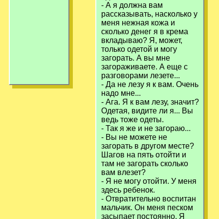
- А я должна вам
рассказывать, насколько у
меня нежная кожа и
сколько денег я в крема
вкладываю? Я, может,
только одетой и могу
загорать. А вы мне
загораживаете. А еще с
разговорами лезете...
- Да не лезу я к вам. Очень
надо мне...
- Ага. Я к вам лезу, значит?
Одетая, видите ли я... Вы
ведь тоже одеты.
- Так я же и не загораю...
- Вы не можете не
загорать в другом месте?
Шагов на пять отойти и
там не загорать сколько
вам влезет?
- Я не могу отойти. У меня
здесь ребенок.
- Отвратительно воспитан
мальчик. Он меня песком
засыпает постоянно. Я