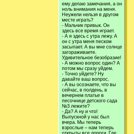
ему делаю замечания, а он
ноль внимания на меня.
Неужели нельзя в другом
месте играть?
- Мальчик привык. Он
здесь все время играет.
- А я здесь с утра лежу. А
он с утра меня песком
засыпает. А вы мне солнце
загораживаете.
Удивительное безобразие!
- А можно вопрос один? А
потом мы сразу уйдем.
- Точно уйдете? Ну
давайте ваш вопрос.
- А вы осознаете, что вы
сейчас, в полдень, в
вечернем платье в
песочнице детского сада
№3 лежите?
- Да? А ну и что!
Выпускной у нас был
вчера. Мы теперь
взрослые – нам теперь
открыты все дороги. Где