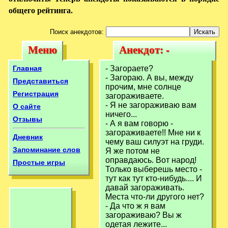
общего рейтинга.
Поиск анекдотов:
Меню
Анекдот: -
Меню
Анекдот: -
Загораете?-
Загораете?-
Главная
- Загораете?
Загораю. А вы,
- Загораю. А вы, между
Загораю. А вы,
Представиться
прочим, мне солнце
между
Регистрация
загораживаете.
между
- Я не загораживаю вам
О сайте
ничего...
Отзывы
- А я вам говорю -
загораживаете!! Мне ни к
Дневник
чему ваш силуэт на груди.
Запоминание слов
Я же потом не
оправдаюсь. Вот народ!
Простые игры
Только выберешь место -
тут как тут кто-нибудь.... И
давай загораживать.
Места что-ли другого нет?
- Да что ж я вам
загораживаю? Вы ж
одетая лежите...