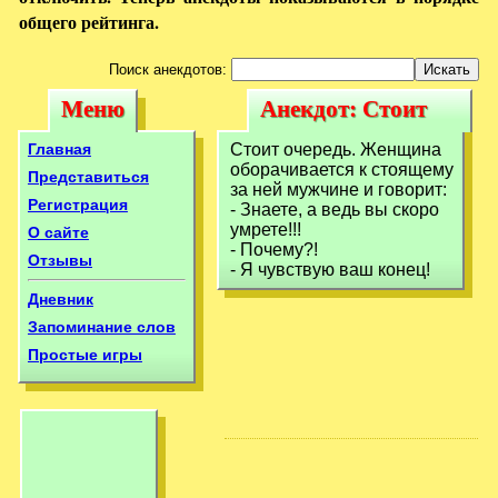
общего рейтинга.
Поиск анекдотов:
Меню
Анекдот: Стоит
Меню
Анекдот: Стоит
очередь. Женщина
очередь.
Главная
Стоит очередь. Женщина
оборачивается к
оборачивается к стоящему
Женщина
Представиться
за ней мужчине и говорит:
стоящему
Регистрация
- Знаете, а ведь вы скоро
оборачивается к
умрете!!!
О сайте
стоящему
- Почему?!
Отзывы
- Я чувствую ваш конец!
Дневник
Запоминание слов
Простые игры