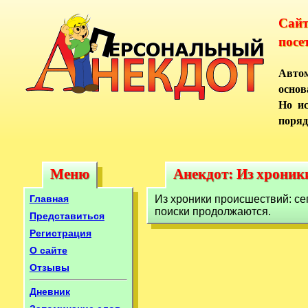
Сай
посе
Автом
основ
Но ис
поряд
Меню
Анекдот: Из хроник
Меню
Анекдот: Из хроник
Главная
Из хроники происшествий: се
поиски продолжаются.
Представиться
Регистрация
О сайте
Отзывы
Дневник