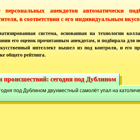
т персональных анекдотов автоматически под
тителя, в соответствии с его индивидуальным вкусо
атизированная система, основанная на технологии колла
ании его оценок прочитанным анекдотам, и подбирала для 
кусственный интеллект вышел из под контроля, и его п
ке общего рейтинга.
и происшествий: сегодня под Дублином
и происшествий: сегодня под Дублином
годня под Дублином двухместный самолёт упал на католиче