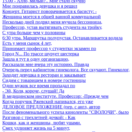
15.00 - Алло, милый?.. Мне стало скучно
Мне понравилась девушка и я решил
Концерт. Гитарист поворачивается к басисту: -
Женщина моется в общей ванной коммунальной
Несколько дней подряд меня мучила бессонница,
Профессор, устав вытягивать студента на тройку,
С утра больше чем у половины
6:30 утра. Маршрутка полупустая. Останавливается водила
Есть у меня сынок 4 лет,
Принимает профессор у студентки экзамен по
Город N... По трассе шурует шестерка
Зашла я тут в одну организацию,
Рассказали мне вчера эту историю. Правда
Очередь перед кабинетом гинеколога. Все скучают. Гинеколог,
Заходит девушка в ресторан и заказывает
Сидим с товарищем в номере гостиницы
Один мужик все время пропадал по
- Эй, Коля, короче, слушай! Да
В медицинском институте. Профессор: -Прежде чем
Когда поручик Ржевский напивался, его уже
ДЕЛОВОЕ ПРЕДЛОЖЕНИЕ (пер. с англ, автор
После феноменального успеха киноленты "СВОЛОЧИ", было
Разговор с трехлетней дочкой: - Как
Кошки, как и женщины, любят ушами.
Смех удлиняет жизнь на 5 минут,