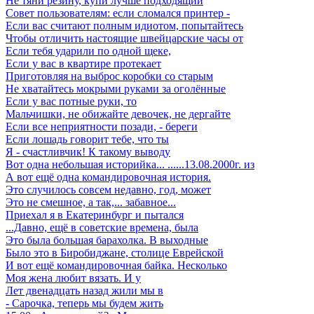
Не тяни резину, купи лучше подходящий
Совет пользователям: если сломался принтер -
Если вас считают полным идиотом, попытайтесь
Чтобы отличить настоящие швейцарские часы от
Если тебя ударили по одной щеке,
Если у вас в квартире протекает
Приготовляя на выброс коробки со старым
Не хватайтесь мокрыми руками за оголённые
Если у вас потные руки, то
Мальчишки, не обижайте девочек, не дергайте
Если все неприятности позади, - береги
Если лошадь говорит тебе, что ты
Я - счастливчик! К такому выводу
Вот одна небольшая историйка... ......13.08.2000г. из
А вот ещё одна командировочная история.
Это случилось совсем недавно, год, может
Это не смешное, а так,... забавное...
Приехал я в Екатеринбург и пытался
...Давно, ещё в советские времена, была
Это была большая барахолка. В выходные
Было это в Биробиджане, столице Еврейской
И вот ещё командировочная байка. Несколько
Моя жена любит вязать. И у
Лет двенадцать назад жили мы в
- Саpочка, тепеpь мы будем жить