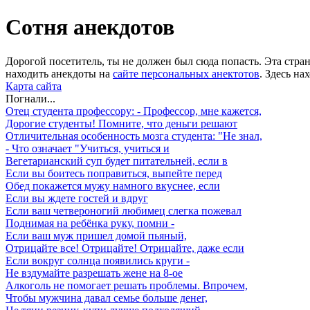
Сотня анекдотов
Дорогой посетитель, ты не должен был сюда попасть. Эта стра
находить анекдоты на
сайте персональных анектотов
. Здесь на
Карта сайта
Погнали...
Отец студента профессору: - Профессор, мне кажется,
Дорогие студенты! Помните, что деньги решают
Отличительная особенность мозга студента: "Не знал,
- Что означает "Учиться, учиться и
Вегетарианский суп будет питательней, если в
Если вы боитесь поправиться, выпейте перед
Обед покажется мужу намного вкуснее, если
Если вы ждете гостей и вдруг
Если ваш четвероногий любимец слегка пожевал
Поднимая на ребёнка руку, помни -
Если ваш муж пришел домой пьяный,
Отрицайте все! Отрицайте! Отрицайте, даже если
Если вокруг солнца появились круги -
Не вздумайте разрешать жене на 8-ое
Алкоголь не помогает решать проблемы. Впрочем,
Чтобы мужчина давал семье больше денег,