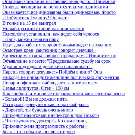
Опытный чиновник наставляет молодого: - Приемная
Никогда женщины не остаются такими одинокими
Оказывается, все динозавры были одинаковые, просто
- Пойдемте к Гудвину! Он даст
В гонке на 15 км выиграл
Новый русский второй раз приезжает в
Психологи установили, как ведет себя человек,
- Папа, можно тебя на пару
Идут два арабских террориста-камикадзе на задание.
Осмотрев кран, сантехник говорит девушке -
Директор магазина говорит продавцам: - Извините, но
Объявление в газете: "Предсказываю судьбу на срок
Мужик подходит к девочке и спрашивает: -
Парень говорит девушке: - Пойдём в кино? Она
Никогда не приводите женщине логических аргументов,
Поваp и официант наблюдают за посетителем
Семья лилипутов. Отец - 150 см
Как сообщили мировые информационные агентства, вчера
- Больной! Вы не должны пить,
Из глухой деревушки как-то раз выбрался
- Доpогой, ты бyдешь очень мною
Приходит налоговый инспектор в дом Нового
- Что случилось, доктор? - К сожалению,
Приходит жена программиста с работы -
Брак - это событие, после которого